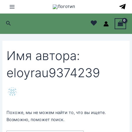
Перейти
к
Main
содержимому
♥
Поиск
Menu
лючатель
лючатель
Имя автора:
лючатель
eloyrau9374239
лючатель
Похоже, мы не можем найти то, что вы ищете.
Возможно, поможет поиск.