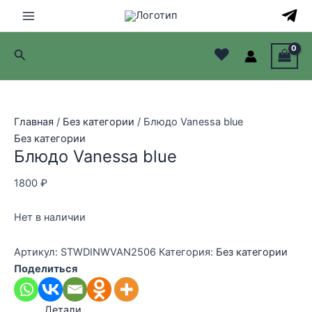
Перейти
к
Main
содержимому
♥
Поиск
Menu
лючатель
лючатель
Главная
/
Без категории
/ Блюдо Vanessa blue
Без категории
лючатель
Блюдо Vanessa blue
лючатель
1800
₽
Нет в наличии
Артикул:
STWDINWVAN2506
Категория:
Без категории
Поделиться
Детали