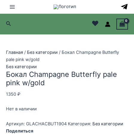
Перейти
к
Main
содержимому
♥
Поиск
Menu
лючатель
лючатель
Главная
/
Без категории
/ Бокал Champagne Butterfly
pale pink w/gold
лючатель
Без категории
Бокал Champagne Butterfly pale
лючатель
pink w/gold
1350
₽
Нет в наличии
Артикул:
GLACHACBUT1904
Категория:
Без категории
Поделиться