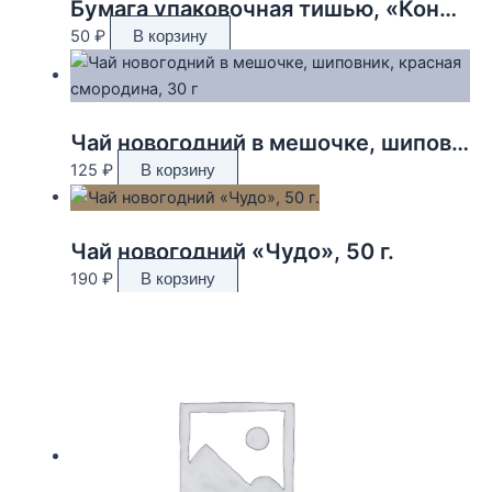
Бумага упаковочная тишью, «Конфетти», тёмно-зелёный, 50 х 66 см 9618340
50
₽
В корзину
Чай новогодний в мешочке, шиповник, красная смородина, 30 г
125
₽
В корзину
Чай новогодний «Чудо», 50 г.
190
₽
В корзину