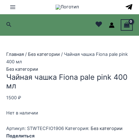
Перейти
к
Main
содержимому
♥
Поиск
Menu
лючатель
лючатель
Главная
/
Без категории
/ Чайная чашка Fiona pale pink
400 мл
лючатель
Без категории
Чайная чашка Fiona pale pink 400
лючатель
мл
1500
₽
Нет в наличии
Артикул:
STWTECFIO1906
Категория:
Без категории
Поделиться