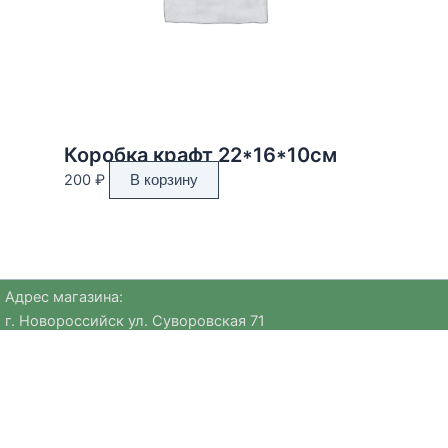
Коробка крафт 22*16*10см
200
₽
В корзину
Адрес магазина:
г. Новороссийск ул. Суворовская 71
Email:
huggehome_nv@mail.ru
Телефон: +
79184756220
Политика
конфиденциальности