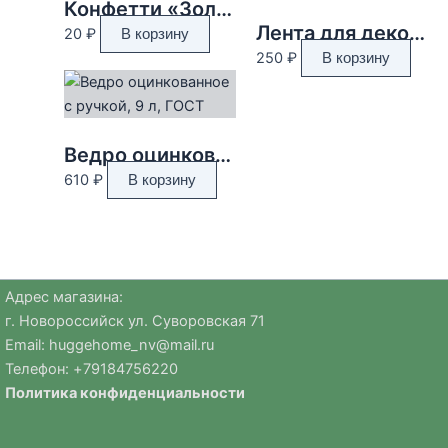
Конфетти «Золото», 2 г, d=1,1 см
Лента для декора и подарков, ёлки, 2 см х 45 м
20
₽
В корзину
250
₽
В корзину
Ведро оцинкованное с ручкой, 9 л, ГОСТ
610
₽
В корзину
Адрес магазина:
г. Новороссийск ул. Суворовская 71
Email:
huggehome_nv@mail.ru
Телефон: +
79184756220
Политика
конфиденциальности