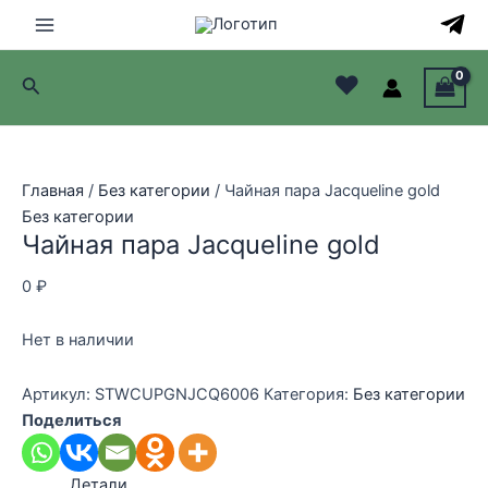
Перейти
к
Main
содержимому
♥
Поиск
Menu
лючатель
лючатель
Главная
/
Без категории
/ Чайная пара Jacqueline gold
Без категории
лючатель
Чайная пара Jacqueline gold
лючатель
0
₽
Нет в наличии
Артикул:
STWCUPGNJCQ6006
Категория:
Без категории
Поделиться
Детали