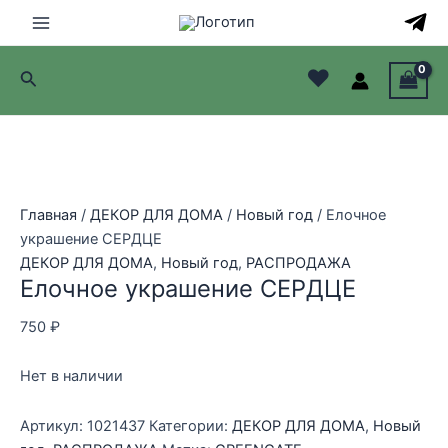
Перейти
Распродажа!
Распродажа!
Распродажа!
Распродажа!
Распродажа!
Распродажа!
Распродажа!
Распродажа!
Распродажа!
Распродажа!
к
Main
содержимому
♥
Поиск
Menu
лючатель
лючатель
NEW
лючатель
Главная
/
ДЕКОР ДЛЯ ДОМА
/
Новый год
/ Елочное
украшение СЕРДЦЕ
лючатель
ДЕКОР ДЛЯ ДОМА
,
Новый год
,
РАСПРОДАЖА
Елочное украшение СЕРДЦЕ
750
₽
Нет в наличии
Артикул:
1021437
Категории:
ДЕКОР ДЛЯ ДОМА
,
Новый