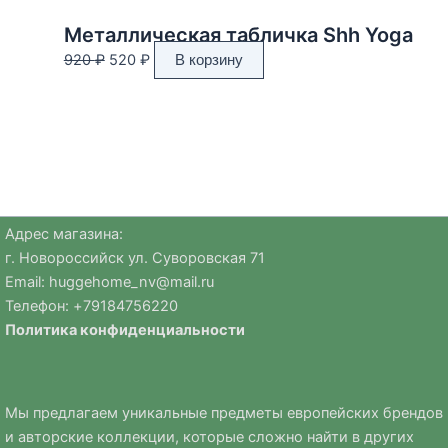
составляла
260 ₽.
650 ₽.
Металлическая табличка Shh Yoga
Первоначальная
Текущая
920
₽
520
₽
В корзину
цена
цена:
составляла
520 ₽.
920 ₽.
Адрес магазина:
г. Новороссийск ул. Суворовская 71
Email:
huggehome_nv@mail.ru
Телефон: +
79184756220
Политика
конфиденциальности
Мы предлагаем уникальные предметы европейских брендов
и авторские коллекции, которые сложно найти в других