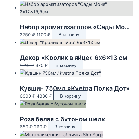
Набор ароматизаторов «Сады Моне» 2x12x15,5см
Первоначальная
Текущая
2750
₽
1100
₽
В корзину
цена
цена:
составляла
1100 ₽.
2750 ₽.
Декор «Кролик в яйце» 6x6x13 см
Первоначальная
Текущая
1740
₽
870
₽
В корзину
цена
цена:
составляла
870 ₽.
1740 ₽.
Кувшин 750мл.»Kvetna Полка Дот»
Первоначальная
Текущая
6900
₽
4830
₽
В корзину
цена
цена:
составляла
4830 ₽.
6900 ₽.
Роза белая с бутоном шелк
Первоначальная
Текущая
650
₽
260
₽
В корзину
цена
цена: