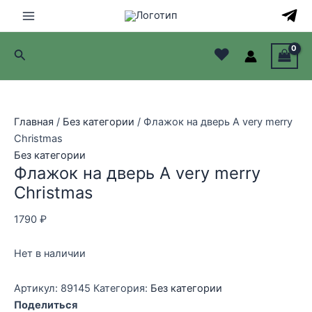
Перейти
к
Main
содержимому
♥
Поиск
Menu
лючатель
лючатель
Главная
/
Без категории
/ Флажок на дверь A very merry
Christmas
лючатель
Без категории
Флажок на дверь A very merry
лючатель
Christmas
1790
₽
Нет в наличии
Артикул:
89145
Категория:
Без категории
Поделиться