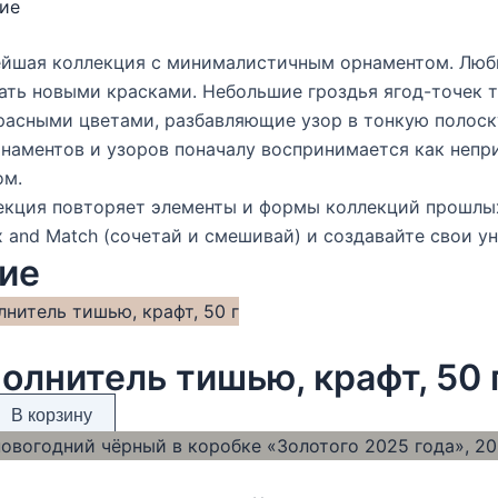
ие
ейшая коллекция с минималистичным орнаментом. Люби
ать новыми красками. Небольшие гроздья ягод-точек 
расными цветами, разбавляющие узор в тонкую полоску
наментов и узоров поначалу воспринимается как непри
ом.
екция повторяет элементы и формы коллекций прошлых
 and Match (сочетай и смешивай) и создавайте свои у
ие
олнитель тишью, крафт, 50 
В корзину