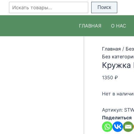
Перейти
Поиск
Поиск
к
содержимому
ГЛАВНАЯ
О НАС
Главная
/
Без
Без категори
Кружка F
1350
₽
Нет в наличи
Артикул:
STW
Поделиться