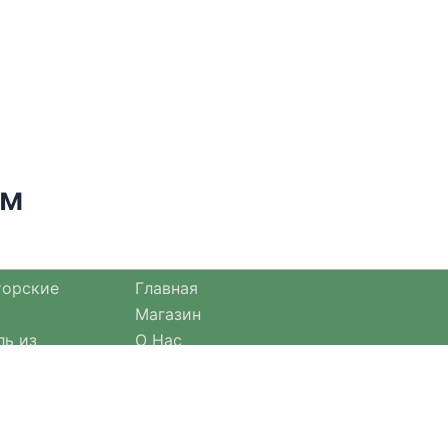
см
торские
Главная
Магазин
ль из
О Нас
Оплата и доставка
езонными
Оформление заказа
Отзывы
Возврат товара