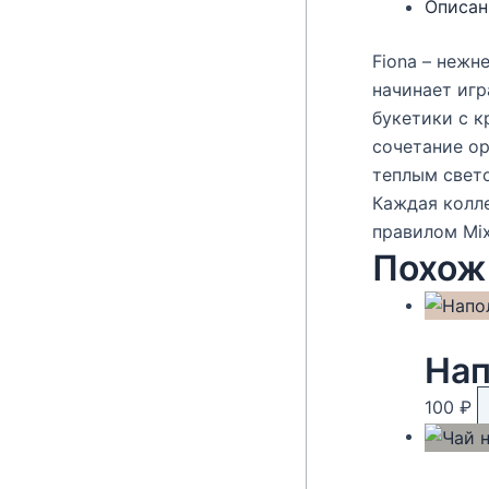
Описан
Fiona – нежн
начинает игр
букетики с к
сочетание ор
теплым свет
Каждая колл
правилом Mix
Похож
Нап
100
₽