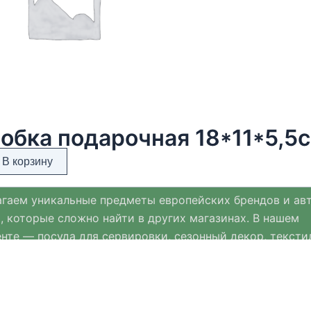
обка подарочная 18*11*5,5
В корзину
гаем уникальные предметы европейских брендов и ав
, которые сложно найти в других магазинах. В нашем
нте — посуда для сервировки, сезонный декор, тексти
ых материалов и премиальная ювелирная бижутерия.
нт Хюгге Хом регулярно обновляется и дополняется с
ми к Новому году, Пасхе и другим праздникам.