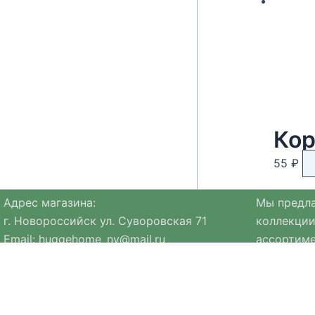
Кор
55
₽
Адрес магазина:
Мы предла
г. Новороссийск ул. Суворовская 71
коллекции
Email:
huggehome_nv@mail.ru
ассортиме
Телефон: +
79184756220
натуральн
Политика
конфиденциальности
Ассортиме
коллекция