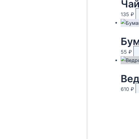
135
₽
55
₽
Вед
610
₽