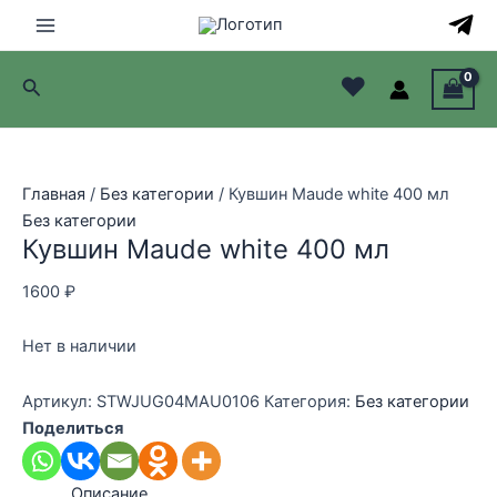
Перейти
к
Main
содержимому
♥
Поиск
Menu
лючатель
лючатель
Главная
/
Без категории
/ Кувшин Maude white 400 мл
Без категории
лючатель
Кувшин Maude white 400 мл
лючатель
1600
₽
Нет в наличии
Артикул:
STWJUG04MAU0106
Категория:
Без категории
Поделиться
Описание