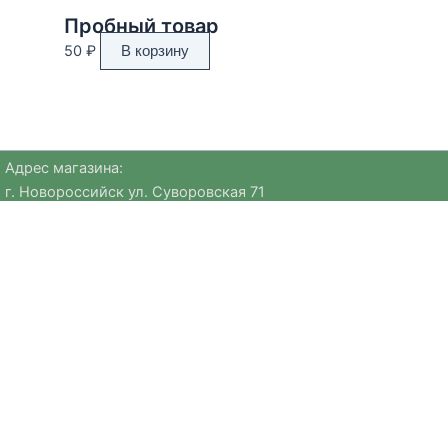
Пробный товар
50
₽
В корзину
Адрес магазина:
г. Новороссийск ул. Суворовская 71
Email:
huggehome_nv@mail.ru
Телефон: +
79184756220
Политика
конфиденциальности
Мы предлагаем уникальные предметы европейских брендов
и авторские коллекции, которые сложно найти в других
магазинах. В нашем ассортименте — посуда для
сервировки, сезонный декор, текстиль из натуральных
материалов и премиальная ювелирная бижутерия.