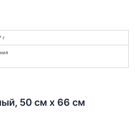
7 г
ния
ый, 50 см х 66 см