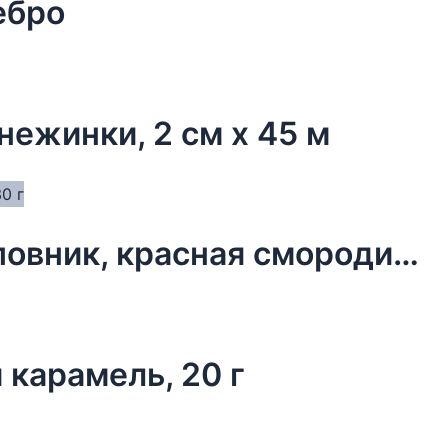
ебро
нежинки, 2 см х 45 м
Чай новогодний в мешочке, шиповник, красная смородина, 30 г
 карамель, 20 г