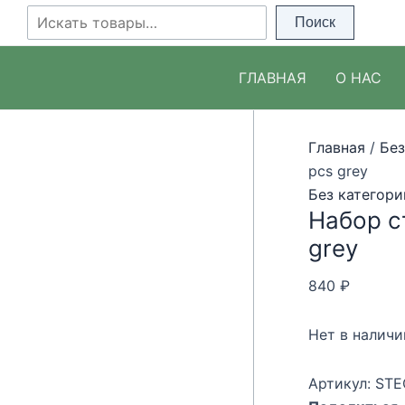
Перейти
Поиск
Поиск
к
содержимому
ГЛАВНАЯ
О НАС
Главная
/
Без
pcs grey
Без категори
Набор с
grey
840
₽
Нет в наличи
Артикул:
STE