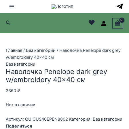
Перейти
к
Main
содержимому
♥
Поиск
Menu
лючатель
лючатель
Главная
/
Без категории
/ Наволочка Penelope dark grey
w/embroidery 40×40 см
лючатель
Без категории
Наволочка Penelope dark grey
лючатель
w/embroidery 40×40 см
3360
₽
Нет в наличии
Артикул:
QUICUS40EPEN8802
Категория:
Без категории
Поделиться