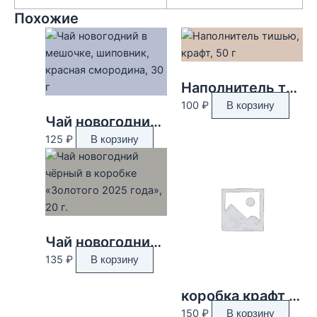
Похожие
Наполнитель тишью, крафт, 50 г
100
₽
В корзину
Чай новогодний в мешочке, шиповник, красная смородина, 30 г
125
₽
В корзину
Чай новогодний чёрный в коробке «Золотого 2025 года», 20 г.
135
₽
В корзину
коробка крафт 165*165*80 мм
150
₽
В корзину