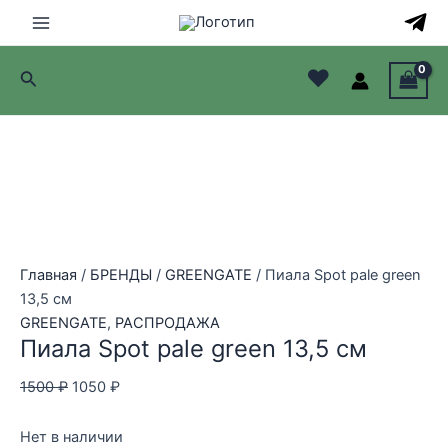
Перейти
Распродажа!
Распродажа!
Распродажа!
к
Main
содержимому
♥
Поиск
Menu
лючатель
лючатель
лючатель
лючатель
Главная
/
БРЕНДЫ
/
GREENGATE
/ Пиала Spot pale green
13,5 см
GREENGATE
,
РАСПРОДАЖА
Пиала Spot pale green 13,5 см
Первоначальная
Текущая
1500
₽
1050
₽
цена
цена:
составляла
1050 ₽.
Нет в наличии