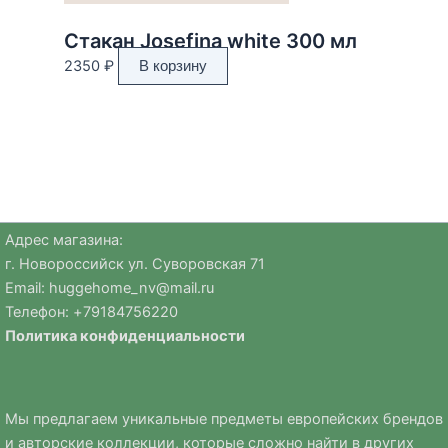
Стакан Josefina white 300 мл
2350
₽
В корзину
Адрес магазина:
г. Новороссийск ул. Суворовская 71
Email:
huggehome_nv@mail.ru
Телефон: +
79184756220
Политика
конфиденциальности
Мы предлагаем уникальные предметы европейских брендов
и авторские коллекции, которые сложно найти в других