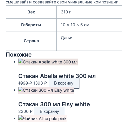
смешивай) и создавайте свои уникальные композиции.
Вес
310 г
Габариты
10 × 10 × 5 см
Дания
Страна
Похожие
Стакан Abella white 300 мл
Первоначальная
Текущая
1990
₽
1393
₽
В корзину
цена
цена:
составляла
1393 ₽.
1990 ₽.
Стакан 300 мл Elsy white
2300
₽
В корзину