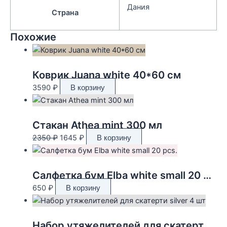
Дания
Страна
Похожие
Коврик Juana white 40*60 см
3590
₽
В корзину
Стакан Athea mint 300 мл
Первоначальная
Текущая
2350
₽
1645
₽
В корзину
цена
цена:
составляла
1645 ₽.
2350 ₽.
Салфетка бум Elba white small 20 pcs.
650
₽
В корзину
Набор утяжелителей для скатерти silver 4 шт