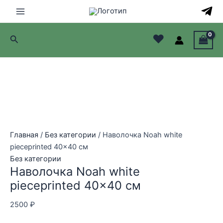
Перейти
Распродажа!
Распродажа!
Распродажа!
Распродажа!
Распродажа!
Распродажа!
к
Main
содержимому
♥
Поиск
Menu
лючатель
лючатель
лючатель
лючатель
Главная
/
Без категории
/ Наволочка Noah white
pieceprinted 40×40 см
Без категории
Наволочка Noah white
pieceprinted 40×40 см
2500
₽