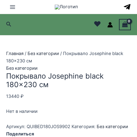
Перейти
к
Main
содержимому
♥
Поиск
Menu
лючатель
лючатель
Главная
/
Без категории
/ Покрывало Josephine black
180×230 см
лючатель
Без категории
Покрывало Josephine black
лючатель
180×230 см
13440
₽
Нет в наличии
Артикул:
QUIBED180JOS9902
Категория:
Без категории
Поделиться