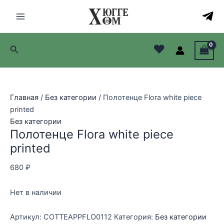
Перейти
к
Main
содержимому
Menu
♥
Поиск
лючатель
лючатель
Главная
/
Без категории
/ Полотенце Flora white piece
лючатель
printed
Без категории
лючатель
Полотенце Flora white piece
printed
680
₽
Нет в наличии
Артикул:
COTTEAPPFLO0112
Категория:
Без категории