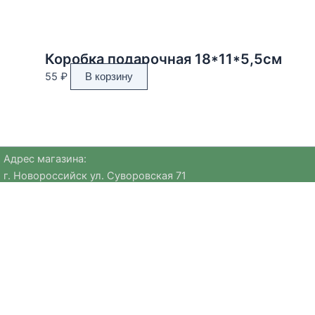
Коробка подарочная 18*11*5,5см
55
₽
В корзину
Адрес магазина:
г. Новороссийск ул. Суворовская 71
Email:
huggehome_nv@mail.ru
Телефон: +
79184756220
Политика
конфиденциальности
Мы предлагаем уникальные предметы европейских брендов
и авторские коллекции, которые сложно найти в других