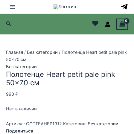
Перейти
к
Main
содержимому
♥
Поиск
Menu
лючатель
лючатель
Главная
/
Без категории
/ Полотенце Heart petit pale pink
50×70 см
лючатель
Без категории
Полотенце Heart petit pale pink
лючатель
50×70 см
990
₽
Нет в наличии
Артикул:
COTTEAHEP1912
Категория:
Без категории
Поделиться