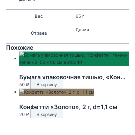
Вес
65 г
Дания
Страна
Похожие
Бумага упаковочная тишью, «Конфетти», тёмно-зелёный, 50 х 66 см 9618340
50
₽
В корзину
Конфетти «Золото», 2 г, d=1,1 см
20
₽
В корзину