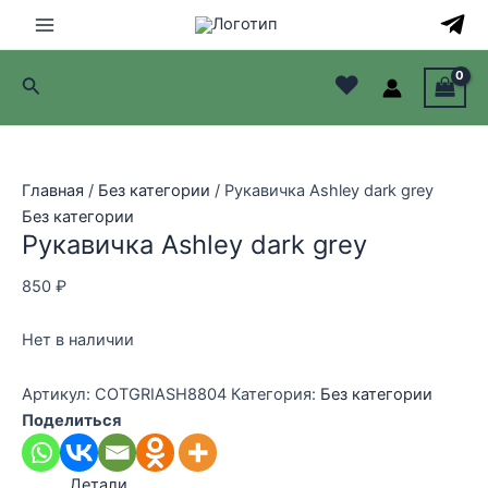
Перейти
к
Main
содержимому
♥
Поиск
Menu
лючатель
лючатель
Главная
/
Без категории
/ Рукавичка Ashley dark grey
Без категории
лючатель
Рукавичка Ashley dark grey
лючатель
850
₽
Нет в наличии
Артикул:
COTGRIASH8804
Категория:
Без категории
Поделиться
Детали