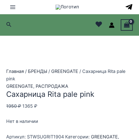
Перейти
Распродажа!
к
Main
содержимому
♥
Поиск
Menu
лючатель
лючатель
-30%
лючатель
Главная
/
БРЕНДЫ
/
GREENGATE
/ Сахарница Rita pale
лючатель
pink
GREENGATE
,
РАСПРОДАЖА
Сахарница Rita pale pink
Первоначальная
Текущая
1950
₽
1365
₽
цена
цена:
составляла
1365 ₽.
Нет в наличии
1950 ₽.
Артикул:
STWSUGRIT1904
Категории:
GREENGATE
,