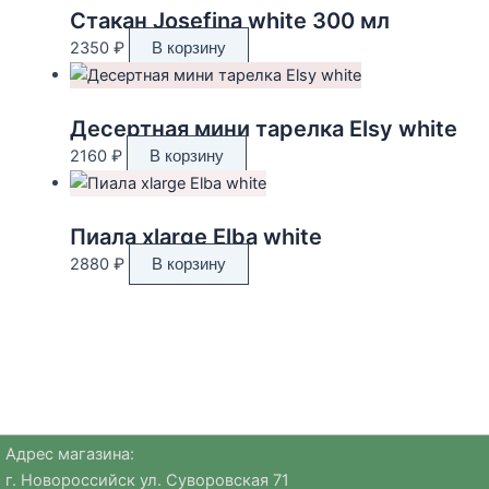
Стакан Josefina white 300 мл
2350
₽
В корзину
Десертная мини тарелка Elsy white
2160
₽
В корзину
Пиала xlarge Elba white
2880
₽
В корзину
Адрес магазина:
г. Новороссийск ул. Суворовская 71