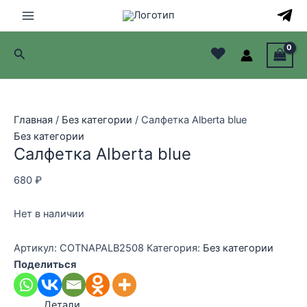
Перейти
к
Main
содержимому
♥
Поиск
Menu
лючатель
лючатель
Главная
/
Без категории
/ Салфетка Alberta blue
Без категории
лючатель
Салфетка Alberta blue
лючатель
680
₽
Нет в наличии
Артикул:
COTNAPALB2508
Категория:
Без категории
Поделиться
Детали