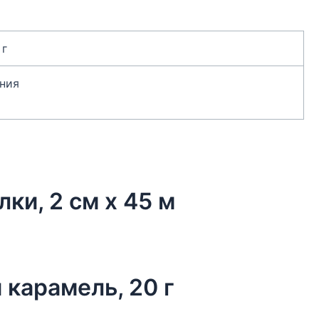
 г
ния
лки, 2 см х 45 м
 карамель, 20 г