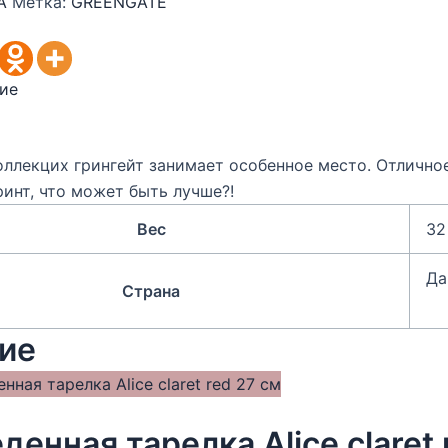
А
Метка:
GREENGATE
ие
оллекцих грингейт занимает особенное место. Отличное
инт, что может быть лучше?!
Вес
32
Да
Страна
ие
денная тарелка Alice claret 