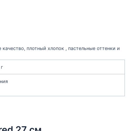
 качество, плотный хлопок , пастельные оттенки и
 г
ния
red 27 см