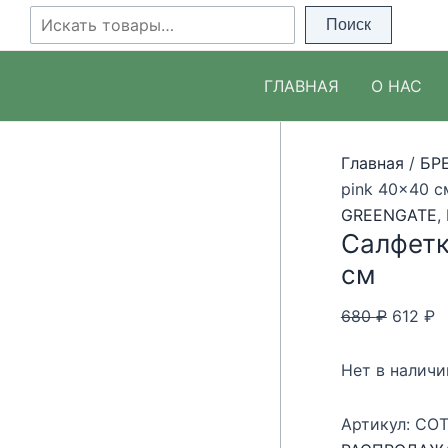
Перейти
Поиск
Поиск
Распродажа!
Распродажа!
Распродажа!
к
содержимому
ГЛАВНАЯ
О НАС
Главная
/
БР
pink 40×40 с
GREENGATE
,
Салфетк
см
Первон
Т
680
₽
612
₽
цена
ц
состав
6
Нет в наличи
680 ₽.
Артикул:
COT