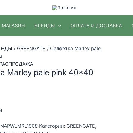
МАГАЗИН
БРЕНДЫ
ОПЛАТА И ДОСТАВКА
ЕНДЫ
/
GREENGATE
/ Салфетка Marley pale
м
РАСПРОДАЖА
а Marley pale pink 40×40
ачальная
екущая
ена:
ляла
12 ₽.
и
NAPWLMRL1908
Категории:
GREENGATE
,