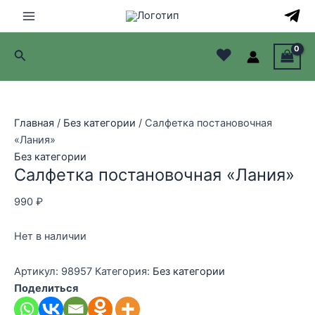
Перейти
к
Main
содержимому
♥
Поиск
Menu
лючатель
лючатель
Главная
/
Без категории
/ Салфетка постановочная
«Лания»
лючатель
Без категории
Салфетка постановочная «Лания»
лючатель
990
₽
Нет в наличии
Артикул:
98957
Категория:
Без категории
Поделиться