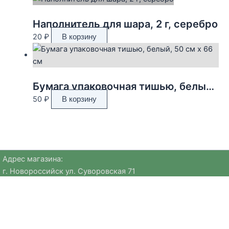
Наполнитель для шара, 2 г, серебро
20
₽
В корзину
Бумага упаковочная тишью, белый, 50 см х 66 см
50
₽
В корзину
Адрес магазина:
г. Новороссийск ул. Суворовская 71
Email:
huggehome_nv@mail.ru
Телефон: +
79184756220
Политика
конфиденциальности