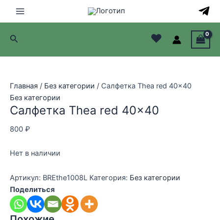
Перейти
к
Main
содержимому
♥
Поиск
Menu
лючатель
лючатель
Главная
/
Без категории
/ Салфетка Thea red 40×40
Без категории
лючатель
Салфетка Thea red 40×40
лючатель
800
₽
Нет в наличии
Артикул:
BREthe1008L
Категория:
Без категории
Поделиться
Похожие