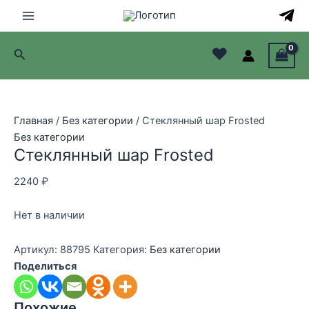
Перейти
к
Main
содержимому
♥
Поиск
Menu
лючатель
лючатель
Главная
/
Без категории
/ Стеклянный шар Frosted
Без категории
лючатель
Стеклянный шар Frosted
лючатель
2240
₽
Нет в наличии
Артикул:
88795
Категория:
Без категории
Поделиться
Похожие