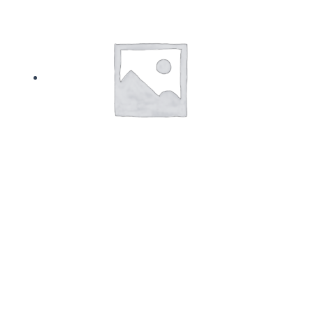
Коробка крафт 22*16*10см
200
₽
В корзину
Ведро оцинкованное с ручкой, 9 л, ГОСТ
610
₽
В корзину