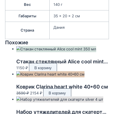
Вес
140 г
Габариты
35 × 20 × 2 см
Дания
Страна
Похожие
Стакан стеклянный Alice cool mint 350 мл
1150
₽
В корзину
Коврик Clarina heart white 40*60 см
Первоначальная
Текущая
3590
₽
2154
₽
В корзину
цена
цена:
составляла
2154 ₽.
3590 ₽.
Набор утяжелителей для скатерти silver 4 шт