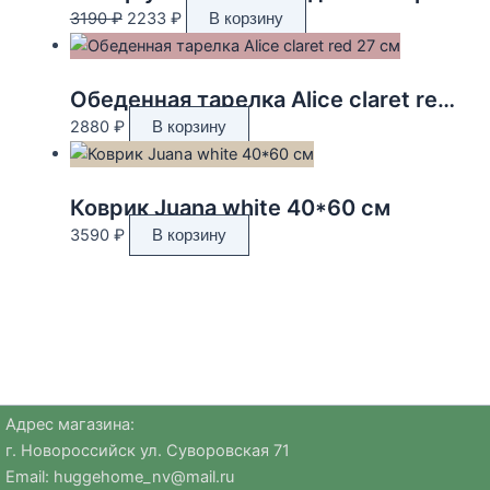
Первоначальная
Текущая
3190
₽
2233
₽
В корзину
цена
цена:
составляла
2233 ₽.
3190 ₽.
Обеденная тарелка Alice claret red 27 см
2880
₽
В корзину
Коврик Juana white 40*60 см
3590
₽
В корзину
Адрес магазина:
г. Новороссийск ул. Суворовская 71
Email:
huggehome_nv@mail.ru