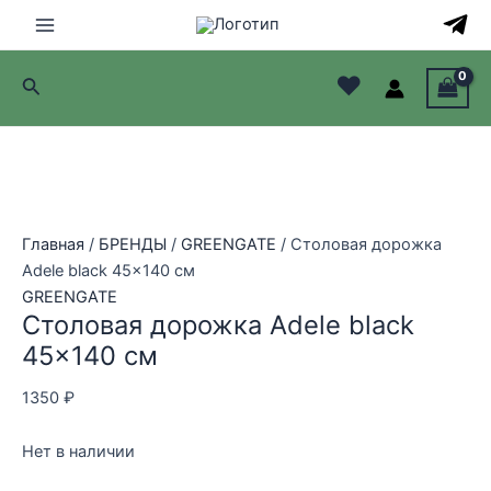
Перейти
Распродажа!
Распродажа!
Распродажа!
Распродажа!
к
Main
содержимому
♥
Поиск
Menu
лючатель
лючатель
лючатель
Главная
/
БРЕНДЫ
/
GREENGATE
/ Столовая дорожка
лючатель
Adele black 45×140 см
GREENGATE
Столовая дорожка Adele black
45×140 см
1350
₽
Нет в наличии