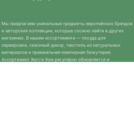
Мы предлагаем уникальные предметы европейских брендов
и авторские коллекции, которые сложно найти в других
магазинах. В нашем ассортименте — посуда для
сервировки, сезонный декор, текстиль из натуральных
материалов и премиальная ювелирная бижутерия.
Ассортимент Хюгге Хом регулярно обновляется и
дополняется сезонными коллекциями к Новому году, Пасхе
и другим праздникам.
Мы стремимся выбирать только качественные, стильные и
практичные вещи, которые помогают создавать уют и
комфорт в доме.
Copyright © 2026 Интернет-магазин Хюгге Хом