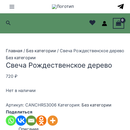
Перейти
к
Main
содержимому
♥
Поиск
Menu
лючатель
лючатель
Главная
/
Без категории
/ Свеча Рождественское дерево
Без категории
лючатель
Свеча Рождественское дерево
лючатель
720
₽
Нет в наличии
Артикул:
CANCHRS3006
Категория:
Без категории
Поделиться
Описание