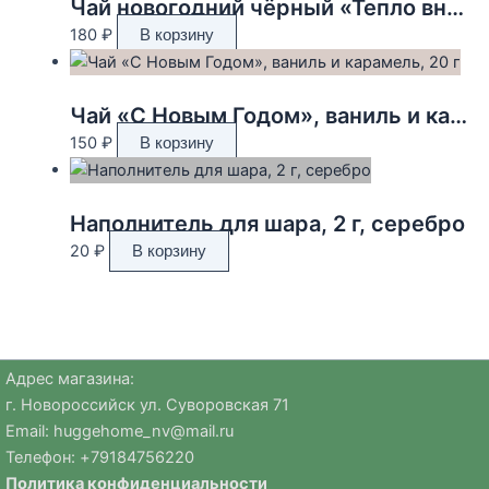
Чай новогодний чёрный «Тепло внутри», вкус: глинтвейн, 50 г.
180
₽
В корзину
Чай «С Новым Годом», ваниль и карамель, 20 г
150
₽
В корзину
Наполнитель для шара, 2 г, серебро
20
₽
В корзину
Адрес магазина:
г. Новороссийск ул. Суворовская 71
Email:
huggehome_nv@mail.ru
Телефон: +
79184756220
Политика
конфиденциальности