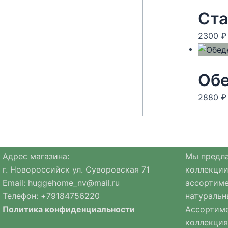
Ста
2300
₽
Обе
2880
₽
Адрес магазина:
Мы предла
г. Новороссийск ул. Суворовская 71
коллекции
Email:
huggehome_nv@mail.ru
ассортиме
Телефон: +
79184756220
натуральн
Политика
конфиденциальности
Ассортиме
коллекция