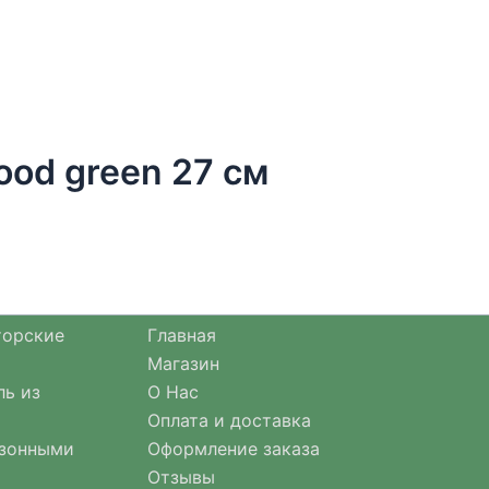
ood green 27 см
торские
Главная
Магазин
ль из
О Нас
Оплата и доставка
езонными
Оформление заказа
Отзывы