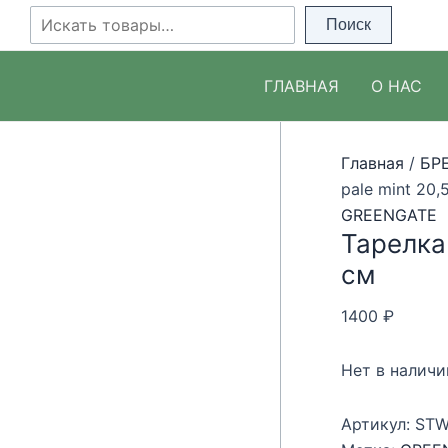
Перейти
Поиск
Поиск
к
содержимому
ГЛАВНАЯ
О НАС
Главная
/
БР
pale mint 20,
GREENGATE
Тарелка 
см
1400
₽
Нет в наличи
Артикул:
STW