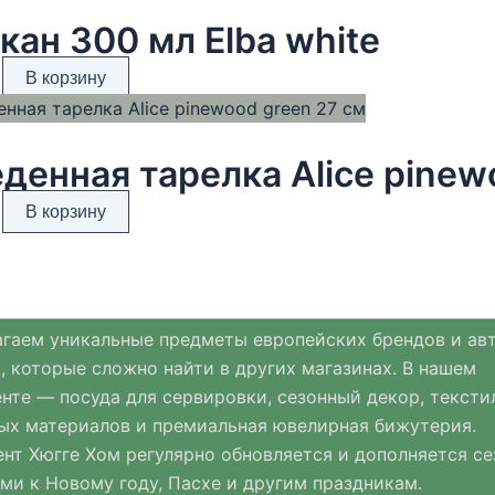
кан 300 мл Elba white
В корзину
денная тарелка Alice pinew
В корзину
гаем уникальные предметы европейских брендов и ав
, которые сложно найти в других магазинах. В нашем
нте — посуда для сервировки, сезонный декор, тексти
ых материалов и премиальная ювелирная бижутерия.
нт Хюгге Хом регулярно обновляется и дополняется с
ми к Новому году, Пасхе и другим праздникам.