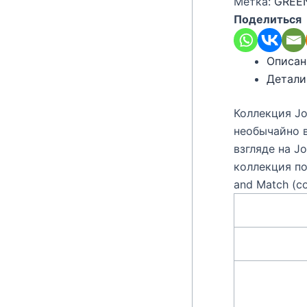
Метка:
GREE
Поделиться
Описан
Детали
Коллекция Jo
необычайно 
взгляде на J
коллекция п
and Match (с