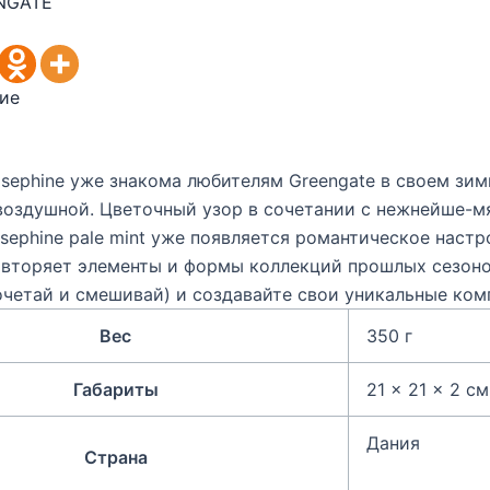
NGATE
ие
sephine уже знакома любителям Greengate в своем зим
воздушной. Цветочный узор в сочетании с нежнейше-м
osephine pale mint уже появляется романтическое настр
овторяет элементы и формы коллекций прошлых сезонов
очетай и смешивай) и создавайте свои уникальные ком
Вес
350 г
Габариты
21 × 21 × 2 см
Дания
Страна