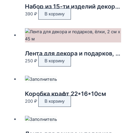
Набор из 15-ти изделий декоративных «Вишня», L17 W17 H6 см
390
₽
В корзину
Лента для декора и подарков, ёлки, 2 см х 45 м
250
₽
В корзину
Коробка крафт 22*16*10см
200
₽
В корзину