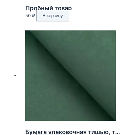
Пробный товар
50
₽
В корзину
Бумага упаковочная тишью, темно-зелёная, 50 х 66 см