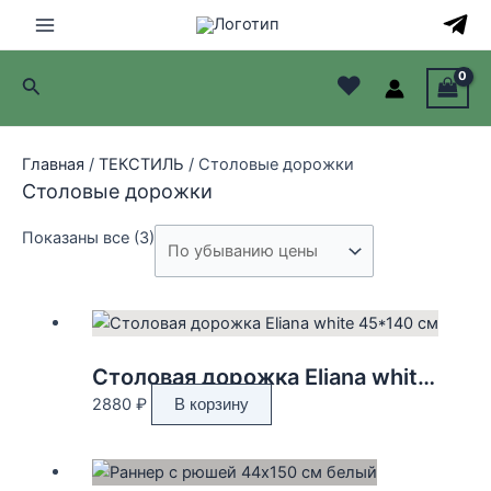
Перейти
к
Main
содержимому
♥
Поиск
Menu
лючатель
Главная
/
ТЕКСТИЛЬ
/ Столовые дорожки
лючатель
Столовые дорожки
лючатель
Цены:
Показаны все (3)
по
лючатель
убыванию
Столовая дорожка Eliana white 45*140 см
2880
₽
В корзину