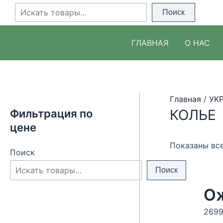
Перейти
Поиск
Поиск
к
содержимому
ГЛАВНАЯ
О НАС
Главная
/
УК
КОЛЬЕ
Фильтрация по
цене
Показаны все
Поиск
Поиск
Ож
269