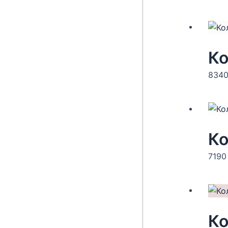
Ко
834
719
Ко