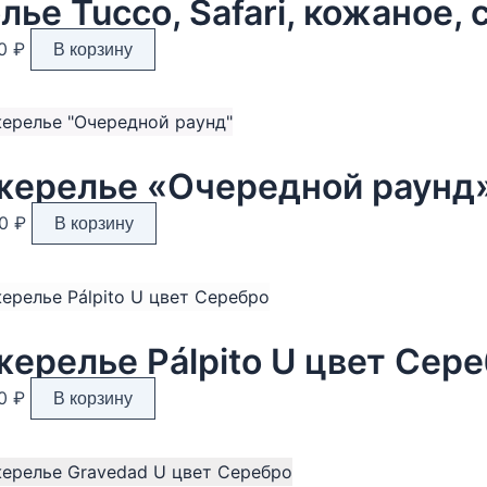
Опции
можно
90
₽
В корзину
выбрать
на
странице
товара.
ерелье «Очередной раунд
90
₽
В корзину
ерелье Pálpito U цвет Сер
90
₽
В корзину