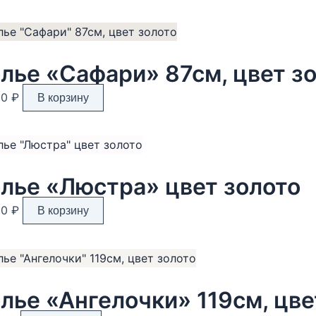
лье «Сафари» 87см, цвет з
80
₽
В корзину
лье «Люстра» цвет золото
90
₽
В корзину
лье «Ангелочки» 119см, цве