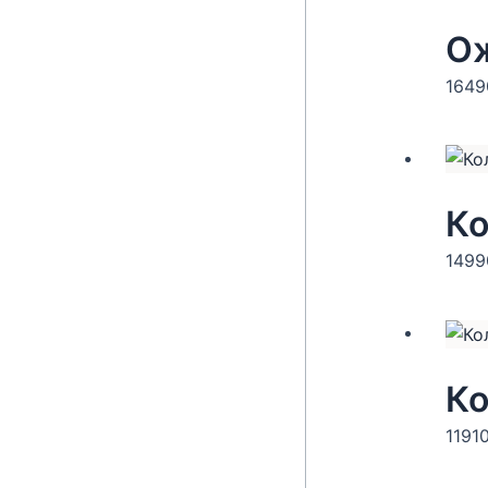
Ож
164
149
Ко
1191