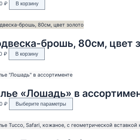
80
₽
В корзину
двеска-брошь, 80см, цвет 
70
₽
В корзину
лье «Лошадь» в ассортиме
Этот
00
₽
Выберите параметры
товар
имеет
несколько
вариаций.