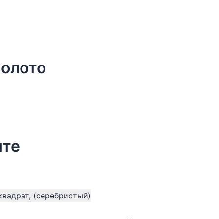
золото
нте