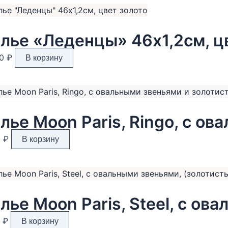
имеет
несколько
вариаций.
лье «Леденцы» 46х1,2см, ц
Опции
можно
20
₽
В корзину
выбрать
на
странице
товара.
0
₽
В корзину
0
₽
В корзину