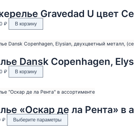
ерелье Gravedad U цвет С
90
₽
В корзину
90
₽
В корзину
лье «Оскар де ла Рента» в 
Этот
0
₽
Выберите параметры
товар