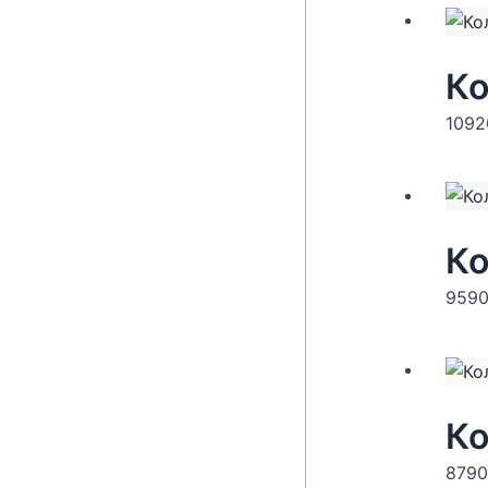
Ко
109
959
879