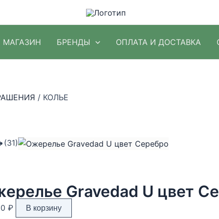
МАГАЗИН
БРЕНДЫ
ОПЛАТА И ДОСТАВКА
РАШЕНИЯ
/ КОЛЬЕ
Цены:
 (31)
по
убыванию
ерелье Gravedad U цвет С
90
₽
В корзину