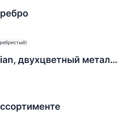
еребро
Колье Dansk Copenhagen, Elysian, двухцветный металл, (серебристый)
ассортименте