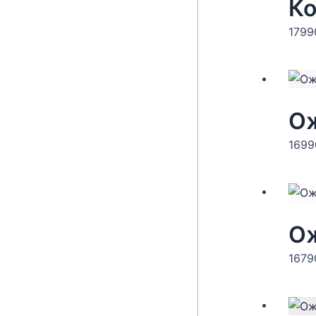
179
Ож
169
Ож
167