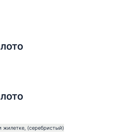
олото
олото