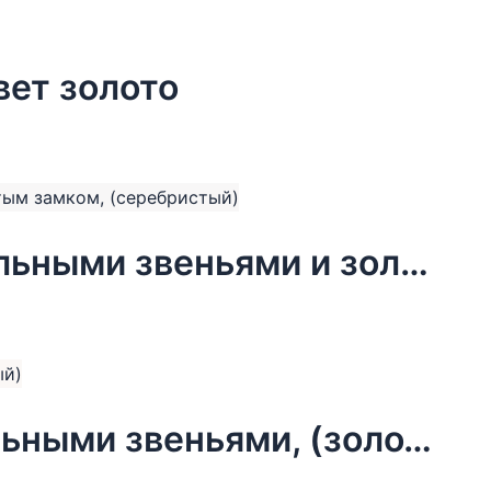
вет золото
Колье Moon Paris, Ringo, с овальными звеньями и золотистым замком, (серебристый)
Колье Moon Paris, Steel, с овальными звеньями, (золотистый)