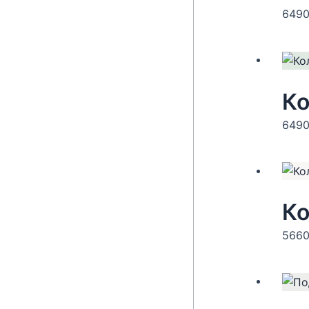
649
Ко
649
Ко
566