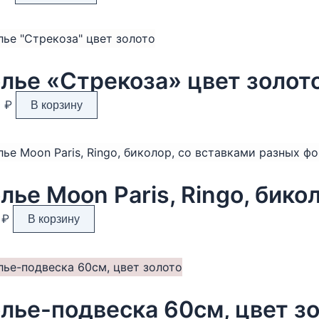
лье «Стрекоза» цвет золот
0
₽
В корзину
0
₽
В корзину
лье-подвеска 60см, цвет з