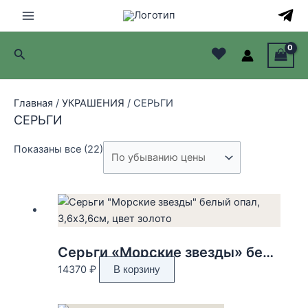
Перейти
к
Main
содержимому
♥
Поиск
Menu
лючатель
Главная
/
УКРАШЕНИЯ
/ СЕРЬГИ
лючатель
СЕРЬГИ
лючатель
Цены:
Показаны все (22)
по
лючатель
убыванию
Серьги «Морские звезды» белый опал, 3,6х3,6см, цвет золото
14370
₽
В корзину