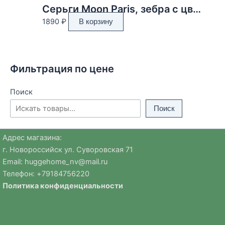
Серьги Moon Paris, зебра с цветной эмалью, (черный)
1890
₽
В корзину
Фильтрация по цене
Поиск
Поиск
Адрес магазина:
г. Новороссийск ул. Суворовская 71
Email:
huggehome_nv@mail.ru
Телефон: +
79184756220
Политика
конфиденциальности