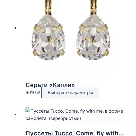
Серьги «Капли»
Этот
6010
₽
Выберите параметры
товар
имеет
несколько
вариаций.
Опции
Пуссеты Tucco, Come, fly with me, в форме самолета, (серебристый)