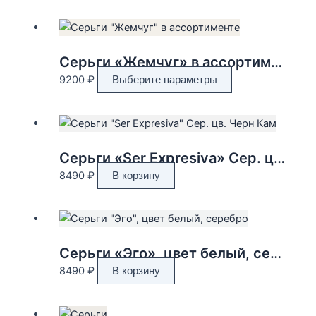
Серьги «Жемчуг» в ассортименте
Этот
9200
₽
Выберите параметры
товар
имеет
несколько
вариаций.
Серьги «Ser Expresiva» Сер. цв. Черн Кам
Опции
8490
₽
В корзину
можно
выбрать
на
странице
товара.
Серьги «Эго», цвет белый, серебро
8490
₽
В корзину