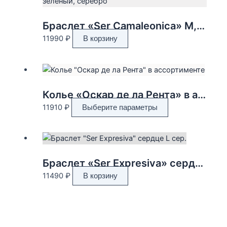
Браслет «Ser Camaleonica» M, цвет зеленый, серебро
11990
₽
В корзину
Колье «Оскар де ла Рента» в ассортименте
Этот
11910
₽
Выберите параметры
товар
имеет
несколько
вариаций.
Браслет «Ser Expresiva» сердце L сер.
Опции
11490
₽
В корзину
можно
выбрать
на
странице