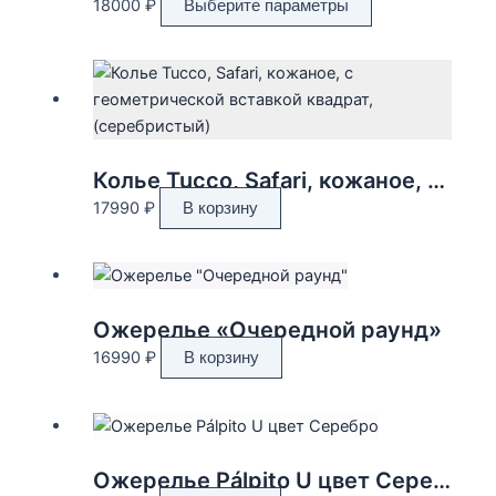
Этот
18000
₽
Выберите параметры
товар
имеет
несколько
вариаций.
Опции
можно
Колье Tucco, Safari, кожаное, с геометрической вставкой квадрат, (серебристый)
выбрать
17990
₽
В корзину
на
странице
товара.
Ожерелье «Очередной раунд»
16990
₽
В корзину
Ожерелье Pálpito U цвет Серебро