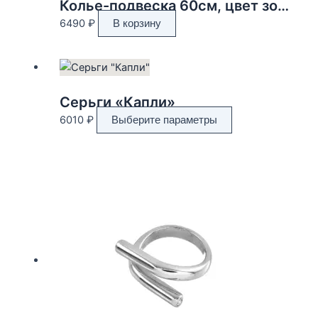
Колье-подвеска 60см, цвет золото
6490
₽
В корзину
Серьги «Капли»
Этот
6010
₽
Выберите параметры
товар
имеет
несколько
вариаций.
Опции
можно
выбрать
на
странице
товара.