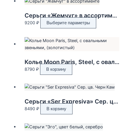
Серьги «Жемчуг» в ассортименте
Этот
9200
₽
Выберите параметры
товар
имеет
несколько
вариаций.
Опции
Колье Moon Paris, Steel, с овальными звеньями, (золотистый)
можно
8790
₽
В корзину
выбрать
на
странице
товара.
Серьги «Ser Expresiva» Сер. цв. Черн Кам
8490
₽
В корзину