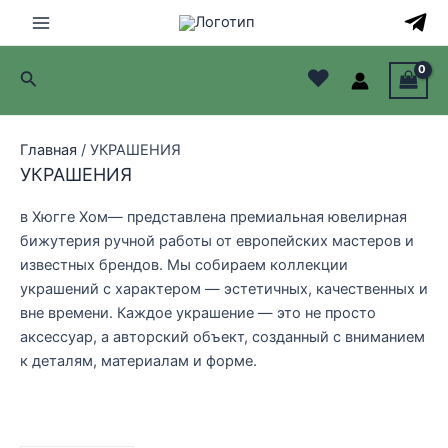
Перейти
к
Main
содержимому
♥
Поиск
Menu
лючатель
Главная
/ УКРАШЕНИЯ
лючатель
УКРАШЕНИЯ
лючатель
в Хюгге Хом— представлена премиальная ювелирная
бижутерия ручной работы от европейских мастеров и
лючатель
известных брендов. Мы собираем коллекции
украшений с характером — эстетичных, качественных и
вне времени. Каждое украшение — это не просто
аксессуар, а авторский объект, созданный с вниманием
к деталям, материалам и форме.