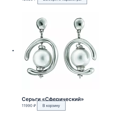
товар
имеет
несколько
вариаций.
Опции
можно
выбрать
на
странице
товара.
Серьги «Сферический»
11990
₽
В корзину