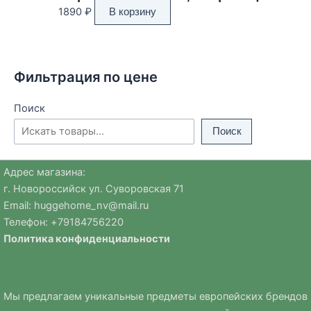
1890
₽
В корзину
Фильтрация по цене
Поиск
Поиск
Адрес магазина:
г. Новороссийск ул. Суворовская 71
Email:
huggehome_nv@mail.ru
Телефон: +
79184756220
Политика
конфиденциальности
Мы предлагаем уникальные предметы европейских брендов