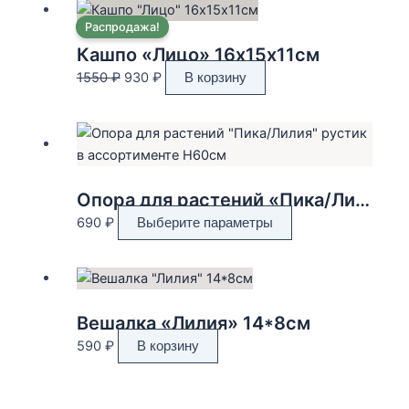
Распродажа!
Кашпо «Лицо» 16х15х11см
Первоначальная
Текущая
1550
₽
930
₽
В корзину
цена
цена:
составляла
930 ₽.
1550 ₽.
Опора для растений «Пика/Лилия» рустик в ассортименте H60см
Этот
690
₽
Выберите параметры
товар
имеет
несколько
вариаций.
Вешалка «Лилия» 14*8см
Опции
590
₽
В корзину
можно
выбрать
на