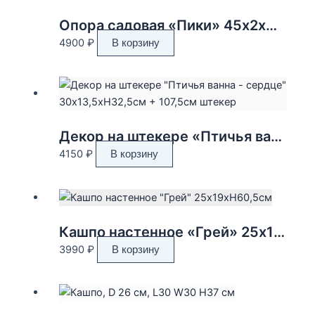
Опора садовая «Пики» 45x2xH107см
4900
₽
В корзину
Декор на штекере «Птичья ванна — сердце» 30×13,5xH32,5см + 107,5см штекер
4150
₽
В корзину
Кашпо настенное «Грей» 25x19xH60,5см
3990
₽
В корзину