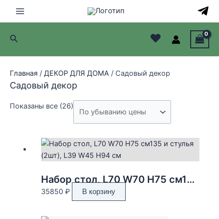
Перейти
к
Main
содержимому
♥
Поиск
Menu
лючатель
Главная
/
ДЕКОР ДЛЯ ДОМА
/ Садовый декор
лючатель
Садовый декор
лючатель
Цены:
Показаны все (26)
по
лючатель
убыванию
Набор стол, L70 W70 H75 см135 и стулья (2шт), L39 W45 H94 см
35850
₽
В корзину