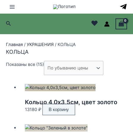
Перейти
к
Main
содержимому
♥
Поиск
Menu
лючатель
Главная
/
УКРАШЕНИЯ
/ КОЛЬЦА
лючатель
КОЛЬЦА
лючатель
Цены:
Показаны все (15)
по
лючатель
убыванию
Кольцо 4,0х3,5см, цвет золото
13180
₽
В корзину