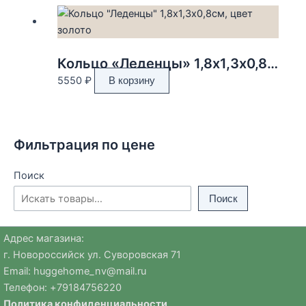
Кольцо «Леденцы» 1,8х1,3х0,8см, цвет золото
5550
₽
В корзину
Фильтрация по цене
Поиск
Поиск
Адрес магазина:
г. Новороссийск ул. Суворовская 71
Email:
huggehome_nv@mail.ru
Телефон: +
79184756220
Политика
конфиденциальности