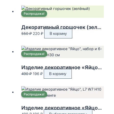
Распродажа!
Декоративный горшочек (зелёный) 11x11x9см
Первоначальная
Текущая
550
₽
220
₽
В корзину
цена
цена:
составляла
220 ₽.
550 ₽.
Распродажа!
Изделие декоративное «Яйцо», набор и 6-ти шт., L9 W4 H30 см
Первоначальная
Текущая
490
₽
196
₽
В корзину
цена
цена:
составляла
196 ₽.
490 ₽.
Распродажа!
Изделие декоративное «Яйцо», L7 W7 H10 см в ассортименте
Первоначальная
Текущая
Этот