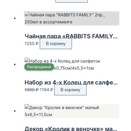
цена
цена:
составляла
1254 ₽.
2090 ₽.
Чайная пара «RABBITS FAMILY» 2пр., 250мл в ассортименте
1250
₽
В корзину
Распродажа!
Набор из 4-х Колец для салфеток «Кролики» 3,5×0,75см/4×5,5×1см
Первоначальная
Текущая
1990
₽
1194
₽
В корзину
цена
цена:
составляла
1194 ₽.
1990 ₽.
Декор «Кролик в веночке» малый 5×6,5×11,5см