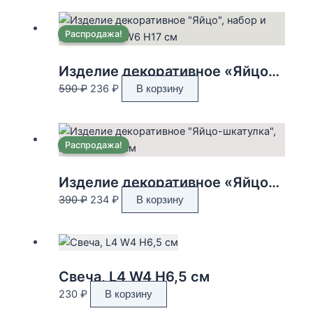
составляла
256 ₽.
640 ₽.
Распродажа!
Изделие декоративное «Яйцо», набор и 24-х шт., L14 W6 H17 см
Первоначальная
Текущая
590
₽
236
₽
В корзину
цена
цена:
составляла
236 ₽.
590 ₽.
Распродажа!
Изделие декоративное «Яйцо-шкатулка», L8 W12,5 H9 см
Первоначальная
Текущая
390
₽
234
₽
В корзину
цена
цена:
составляла
234 ₽.
390 ₽.
Свеча, L4 W4 H6,5 см
230
₽
В корзину