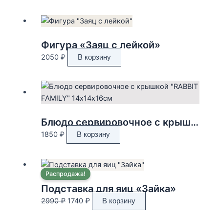
цена
цена:
составляла
2070 ₽.
3450 ₽.
Фигура «Заяц с лейкой»
2050
₽
В корзину
Блюдо сервировочное с крышкой «RABBIT FAMILY» 14х14х16см
1850
₽
В корзину
Распродажа!
Подставка для яиц «Зайка»
Первоначальная
Текущая
2990
₽
1740
₽
В корзину
цена
цена: