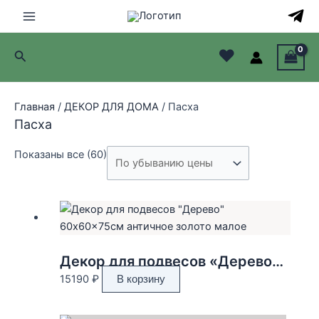
Перейти
к
Main
содержимому
♥
Поиск
Menu
лючатель
Главная
/
ДЕКОР ДЛЯ ДОМА
/ Пасха
лючатель
Пасха
лючатель
Цены:
Показаны все (60)
по
лючатель
убыванию
Декор для подвесов «Дерево» 60x60x75см античное золото малое
15190
₽
В корзину