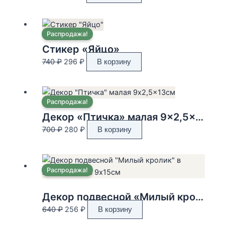
цена
цена:
составляла
296 ₽.
740 ₽.
Распродажа!
Стикер «Яйцо»
Первоначальная
Текущая
740
₽
296
₽
В корзину
цена
цена:
составляла
296 ₽.
740 ₽.
Распродажа!
Декор «Птичка» малая 9×2,5×13см
Первоначальная
Текущая
700
₽
280
₽
В корзину
цена
цена:
составляла
280 ₽.
700 ₽.
Распродажа!
Декор подвесной «Милый кролик» в ассортименте 9×15см
Первоначальная
Текущая
640
₽
256
₽
В корзину
цена
цена: