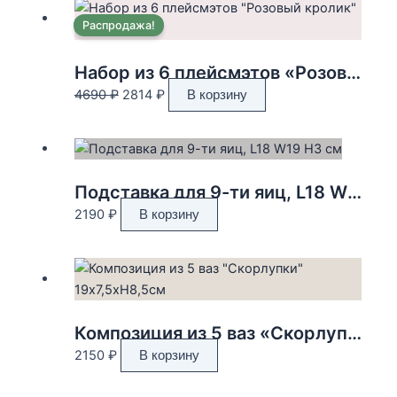
Распродажа!
Набор из 6 плейсмэтов «Розовый кролик» 48×33см
Первоначальная
Текущая
4690
₽
2814
₽
В корзину
цена
цена:
составляла
2814 ₽.
4690 ₽.
Подставка для 9-ти яиц, L18 W19 H3 см
2190
₽
В корзину
Композиция из 5 ваз «Скорлупки» 19×7,5xH8,5см
2150
₽
В корзину