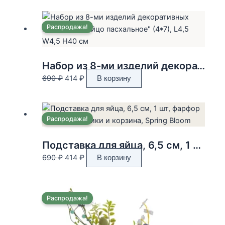
составляла
420 ₽.
1050 ₽.
Распродажа!
Набор из 8-ми изделий декоративных подвесных «Яйцо пасхальное» (4*7), L4,5 W4,5 H40 см
Первоначальная
Текущая
690
₽
414
₽
В корзину
цена
цена:
составляла
414 ₽.
690 ₽.
Распродажа!
Подставка для яйца, 6,5 см, 1 шт, фарфор желтая, Кролики и корзина, Spring Bloom
Первоначальная
Текущая
690
₽
414
₽
В корзину
цена
цена:
составляла
414 ₽.
690 ₽.
Распродажа!