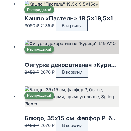
Распродажа!
Кашпо «Пастель» 19,5×19,5×15см
Первоначальная
Текущая
3050
₽
2135
₽
В корзину
цена
цена:
составляла
2135 ₽.
3050 ₽.
Распродажа!
Фигурка декоративная «Курица», L19 W10 H28 см
Первоначальная
Текущая
3450
₽
2070
₽
В корзину
цена
цена:
составляла
2070 ₽.
3450 ₽.
Распродажа!
Блюдо, 35х15 см, фарфор P, белое, Корзина с цветами, прямоугольное, Spring Bloom
Первоначальная
Текущая
3450
₽
2070
₽
В корзину