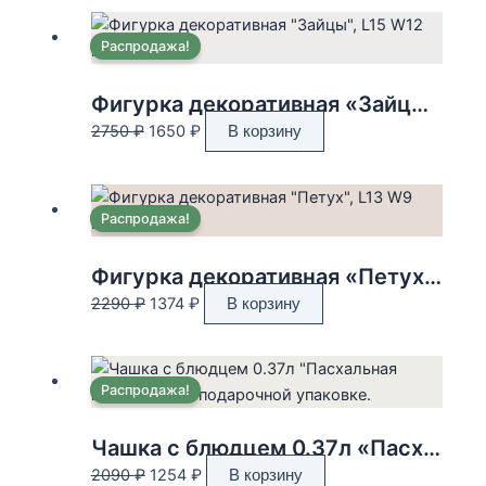
составляла
1740 ₽.
2990 ₽.
Распродажа!
Фигурка декоративная «Зайцы», L15 W12 H26 см
Первоначальная
Текущая
2750
₽
1650
₽
В корзину
цена
цена:
составляла
1650 ₽.
2750 ₽.
Распродажа!
Фигурка декоративная «Петух», L13 W9 H25 см
Первоначальная
Текущая
2290
₽
1374
₽
В корзину
цена
цена:
составляла
1374 ₽.
2290 ₽.
Распродажа!
Чашка с блюдцем 0.37л «Пасхальная коллекция» в подарочной упаковке.
Первоначальная
Текущая
2090
₽
1254
₽
В корзину