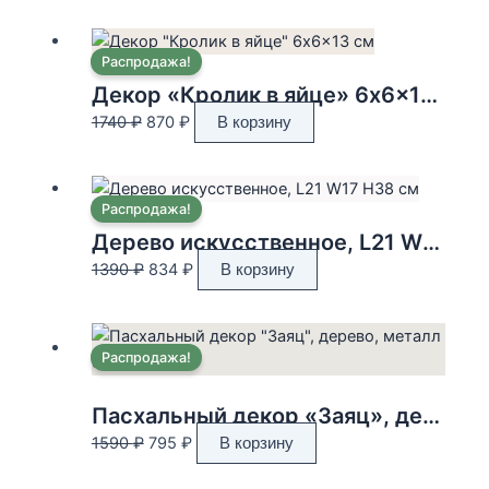
Распродажа!
Декор «Кролик в яйце» 6x6x13 см
Первоначальная
Текущая
1740
₽
870
₽
В корзину
цена
цена:
составляла
870 ₽.
1740 ₽.
Распродажа!
Дерево искусственное, L21 W17 H38 см
Первоначальная
Текущая
1390
₽
834
₽
В корзину
цена
цена:
составляла
834 ₽.
1390 ₽.
Распродажа!
Пасхальный декор «Заяц», дерево, металл 32см
Первоначальная
Текущая
1590
₽
795
₽
В корзину
цена
цена: