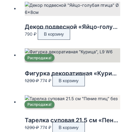
составляла
795 ₽.
1590 ₽.
Декор подвесной «Яйцо-голубая птица» Ø 6×8см
790
₽
В корзину
Распродажа!
Фигурка декоративная «Курица», L9 W6 H10 см
Первоначальная
Текущая
1290
₽
774
₽
В корзину
цена
цена:
составляла
774 ₽.
1290 ₽.
Распродажа!
Тарелка суповая 21.5 см «Пение птиц» без инд.упаковки.
Первоначальная
Текущая
1290
₽
774
₽
В корзину