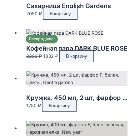
Сахарница English Gardens
2050
₽
В корзину
Распродажа!
Кофейная пара DARK BLUE ROSE
Первоначальная
Текущая
2290
₽
1832
₽
В корзину
цена
цена:
составляла
1832 ₽.
2290 ₽.
Кружка, 450 мл, 2 шт, фарфор F, белая, Цветы, Gentle garden
1750
₽
В корзину