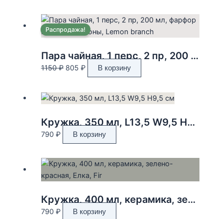
Распродажа!
Пара чайная, 1 перс, 2 пр, 200 мл, фарфор P, белая, Лимоны, Lemon branch
Первоначальная
Текущая
1150
₽
805
₽
В корзину
цена
цена:
составляла
805 ₽.
1150 ₽.
Кружка, 350 мл, L13,5 W9,5 H9,5 см
790
₽
В корзину
Кружка, 400 мл, керамика, зелено-красная, Елка, Fir
790
₽
В корзину