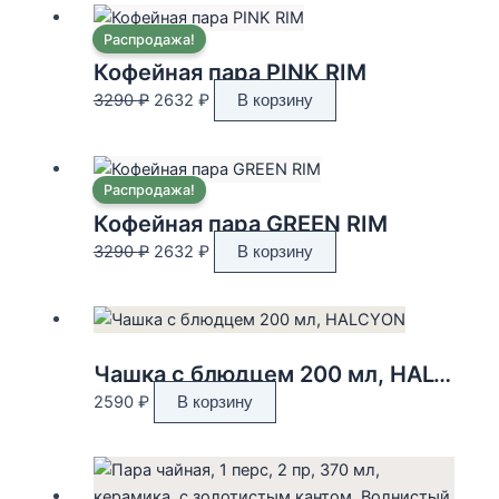
Распродажа!
Кофейная пара PINK RIM
Первоначальная
Текущая
3290
₽
2632
₽
В корзину
цена
цена:
составляла
2632 ₽.
3290 ₽.
Распродажа!
Кофейная пара GREEN RIM
Первоначальная
Текущая
3290
₽
2632
₽
В корзину
цена
цена:
составляла
2632 ₽.
3290 ₽.
Чашка с блюдцем 200 мл, HALCYON
2590
₽
В корзину