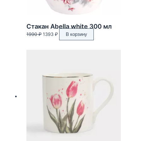
Стакан Abella white 300 мл
Первоначальная
Текущая
1990
₽
1393
₽
В корзину
цена
цена:
составляла
1393 ₽.
1990 ₽.