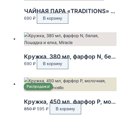
ЧАЙНАЯ ПАРА «TRADITIONS» 220 МЛ
690
₽
В корзину
Кружка, 380 мл, фарфор N, белая, Лошадка и елка, Miracle
690
₽
В корзину
Распродажа!
Кружка, 450 мл, фарфор P, молочная, Лимоны, Limoncello
Первоначальная
Текущая
850
₽
595
₽
В корзину
цена
цена:
составляла
595 ₽.