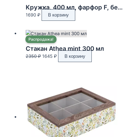
Кружка, 400 мл, фарфор F, бело-зеленая, Нарядная елка, New year
1690
₽
В корзину
Распродажа!
Стакан Athea mint 300 мл
Первоначальная
Текущая
2350
₽
1645
₽
В корзину
цена
цена:
составляла
1645 ₽.
2350 ₽.