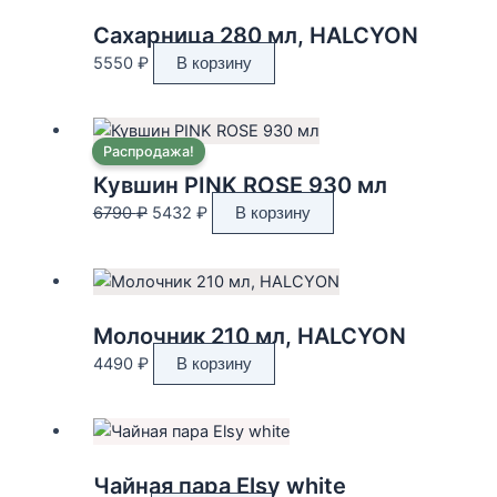
Сахарница 280 мл, HALCYON
5550
₽
В корзину
Распродажа!
Кувшин PINK ROSE 930 мл
Первоначальная
Текущая
6790
₽
5432
₽
В корзину
цена
цена:
составляла
5432 ₽.
6790 ₽.
Молочник 210 мл, HALCYON
4490
₽
В корзину
Чайная пара Elsy white