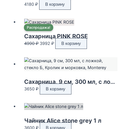
4180
₽
В корзину
Распродажа!
Сахарница PINK ROSE
Первоначальная
Текущая
4990
₽
3992
₽
В корзину
цена
цена:
составляла
3992 ₽.
4990 ₽.
Сахарница, 9 см, 300 мл, с ложкой, стекло Б, Кролик и морковка, Monterey
3650
₽
В корзину
Чайник Alice stone grey 1 л
3600
₽
В корзину