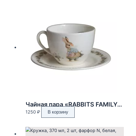
составляла
1254 ₽.
2090 ₽.
Чайная пара «RABBITS FAMILY» 2пр., 250мл в ассортименте
1250
₽
В корзину