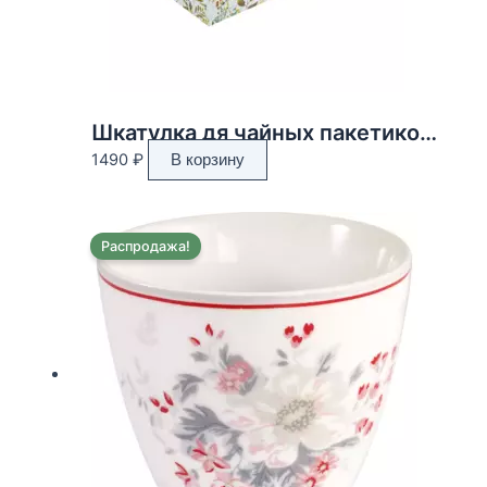
Шкатулка дя чайных пакетиков, L24 W17 H6,5 см
1490
₽
В корзину
Распродажа!