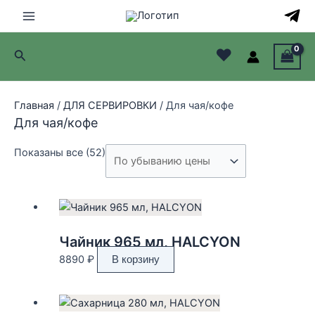
Перейти
к
Main
содержимому
♥
Поиск
Menu
лючатель
Главная
/
ДЛЯ СЕРВИРОВКИ
/ Для чая/кофе
лючатель
Для чая/кофе
лючатель
Цены:
Показаны все (52)
по
лючатель
убыванию
Чайник 965 мл, HALCYON
8890
₽
В корзину