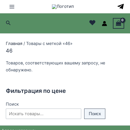
Перейти
к
Main
содержимому
♥
Поиск
Menu
лючатель
Главная
/ Товары с меткой «46»
лючатель
46
лючатель
Товаров, соответствующих вашему запросу, не
обнаружено.
лючатель
Фильтрация по цене
Поиск
Поиск