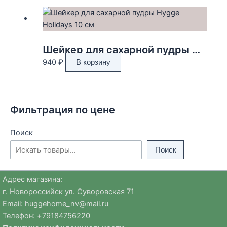
Шейкер для сахарной пудры Hygge Holidays 10 см
940
₽
В корзину
Фильтрация по цене
Поиск
Поиск
Адрес магазина:
г. Новороссийск ул. Суворовская 71
Email:
huggehome_nv@mail.ru
Телефон: +
79184756220