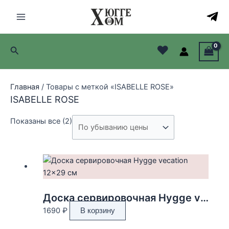
Перейти
к
Main
содержимому
Menu
♥
Поиск
лючатель
лючатель
Главная
/ Товары с меткой «ISABELLE ROSE»
ISABELLE ROSE
лючатель
Цены:
Показаны все (2)
лючатель
по
убыванию
Доска сервировочная Hygge vecation 12×29 см
1690
₽
В корзину