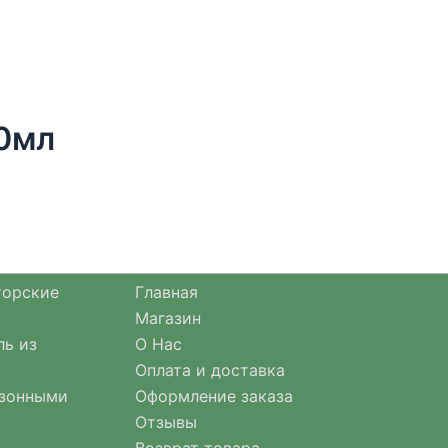
0мл
торские
Главная
Магазин
ль из
О Нас
Оплата и доставка
езонными
Оформление заказа
Отзывы