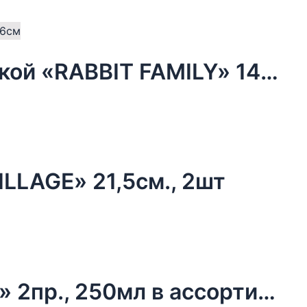
Блюдо сервировочное с крышкой «RABBIT FAMILY» 14х14х16см
LLAGE» 21,5см., 2шт
Чайная пара «RABBITS FAMILY» 2пр., 250мл в ассортименте