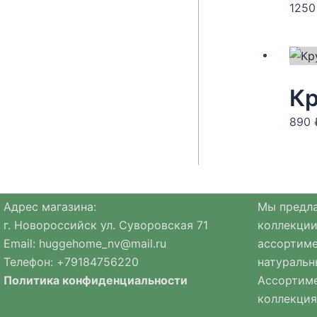
125
Кр
890
Адрес магазина:
Мы предла
г. Новороссийск ул. Суворовская 71
коллекции
Email:
huggehome_nv@mail.ru
ассортиме
Телефон: +
79184756220
натуральн
Политика
конфиденциальности
Ассортиме
коллекция