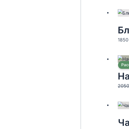
185
Рас
На
205