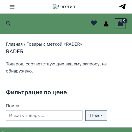
Перейти
к
Main
содержимому
♥
Поиск
Menu
лючатель
Главная
/ Товары с меткой «RADER»
лючатель
RADER
лючатель
Товаров, соответствующих вашему запросу, не
обнаружено.
лючатель
Фильтрация по цене
Поиск
Поиск