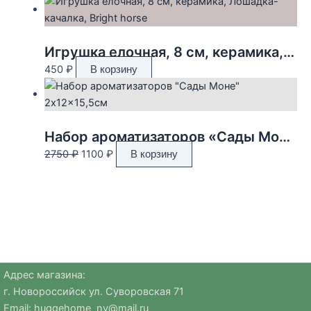
Игрушка елочная, 8 см, керамика, Лошадка-качалка, Bright horse
450
₽
В корзину
Набор ароматизаторов «Сады Моне» 2x12x15,5см
Первоначальная
Текущая
2750
₽
1100
₽
В корзину
цена
цена:
составляла
1100 ₽.
2750 ₽.
Адрес магазина:
г. Новороссийск ул. Суворовская 71
Email:
huggehome_nv@mail.ru