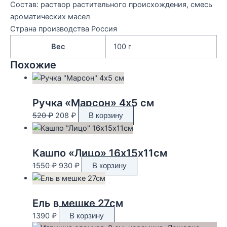
Состав: раствор растительного происхождения, смесь
ароматических масел
Страна производства Россия
Вес
100 г
Похожие
Ручка «Марсон» 4х5 см
Первоначальная
Текущая
520
₽
208
₽
В корзину
цена
цена:
составляла
208 ₽.
520 ₽.
Кашпо «Лицо» 16х15х11см
Первоначальная
Текущая
1550
₽
930
₽
В корзину
цена
цена:
составляла
930 ₽.
1550 ₽.
Ель в мешке 27см
1390
₽
В корзину