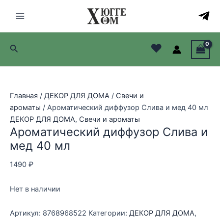
Перейти
Распродажа!
Распродажа!
Распродажа!
Распродажа!
Распродажа!
Распродажа!
к
Main
содержимому
Menu
♥
Поиск
лючатель
лючатель
Главная
/
ДЕКОР ДЛЯ ДОМА
/
Свечи и
лючатель
ароматы
/ Ароматический диффузор Слива и мед 40 мл
ДЕКОР ДЛЯ ДОМА
,
Свечи и ароматы
лючатель
Ароматический диффузор Слива и
мед 40 мл
1490
₽
Нет в наличии
Артикул:
8768968522
Категории:
ДЕКОР ДЛЯ ДОМА
,