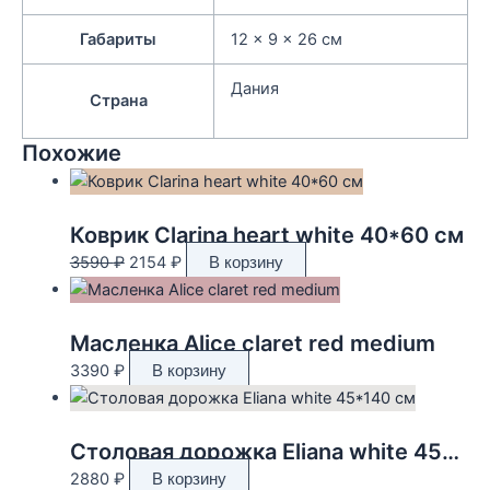
Габариты
12 × 9 × 26 см
Дания
Страна
Похожие
Коврик Clarina heart white 40*60 см
Первоначальная
Текущая
3590
₽
2154
₽
В корзину
цена
цена:
составляла
2154 ₽.
3590 ₽.
Масленка Alice claret red medium
3390
₽
В корзину
Столовая дорожка Eliana white 45*140 см
2880
₽
В корзину