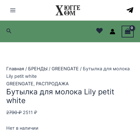
Перейти
Распродажа!
Распродажа!
Распродажа!
к
Main
содержимому
Menu
♥
Поиск
лючатель
лючатель
лючатель
Главная
/
БРЕНДЫ
/
GREENGATE
/ Бутылка для молока
Lily petit white
лючатель
GREENGATE
,
РАСПРОДАЖА
Бутылка для молока Lily petit
white
Первоначальная
Текущая
2790
₽
2511
₽
цена
цена:
составляла
2511 ₽.
Нет в наличии
2790 ₽.