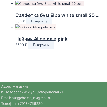
Салфетка бум Elba white small 20 pcs.
650
₽
В корзину
Чайник Alice pale pink
3600
₽
В корзину
Адрес магазина:
г. Новороссийск ул. Суворовская 71
Email:
huggehome_nv@mail.ru
Телефон: +
79184756220