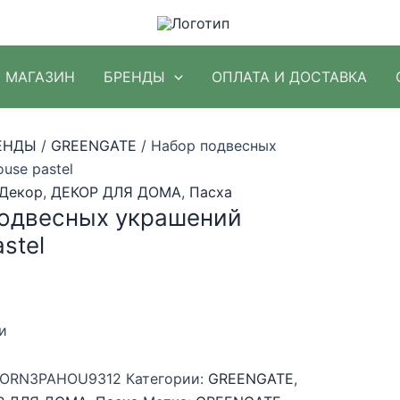
МАГАЗИН
БРЕНДЫ
ОПЛАТА И ДОСТАВКА
ЕНДЫ
/
GREENGATE
/ Набор подвесных
use pastel
Декор
,
ДЕКОР ДЛЯ ДОМА
,
Пасха
одвесных украшений
stel
и
ORN3PAHOU9312
Категории:
GREENGATE
,