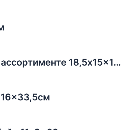
м
Ящик декоративный «Монти» в ассортименте 18,5x15x13,5см
x16x33,5см