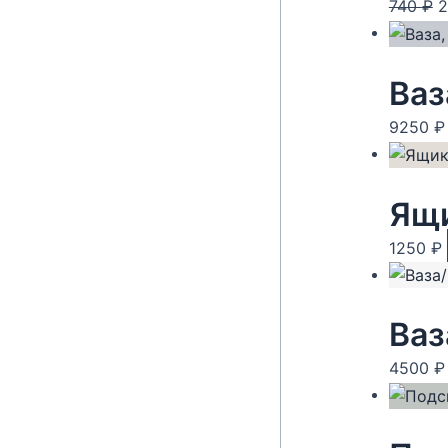
П
740
₽
ц
с
7
Ваз
9250
₽
1250
₽
Ваз
4500
₽