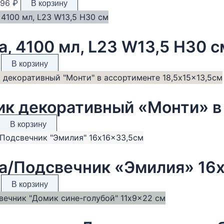
ервоначальная
Текущая
296
₽
В корзину
ена
цена:
оставляла
296 ₽.
40 ₽.
а, 4100 мл, L23 W13,5 H30 с
В корзину
В корзину
а/Подсвечник «Эмилия» 16
В корзину