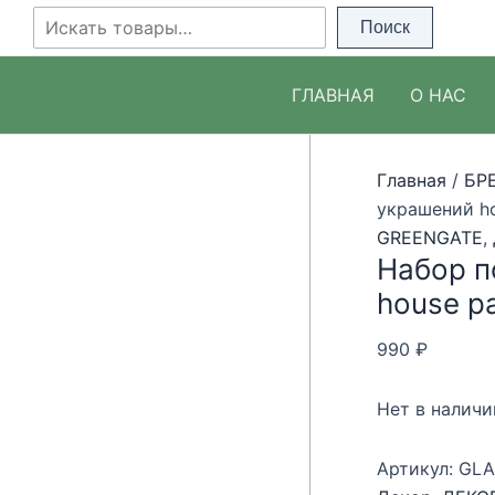
Перейти
Поиск
Поиск
Распродажа!
Распродажа!
к
содержимому
ГЛАВНАЯ
О НАС
Главная
/
БР
украшений ho
GREENGATE
,
Набор п
house pa
990
₽
Нет в наличи
Артикул:
GLA