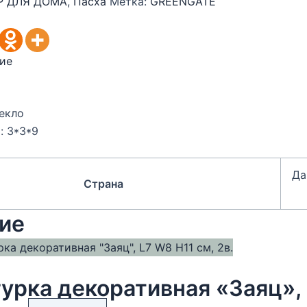
Р ДЛЯ ДОМА
,
Пасха
Метка:
GREENGATE
ие
екло
: 3*3*9
Да
Страна
ие
урка декоративная «Заяц», 