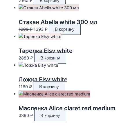
2160
₽
В корзину
Стакан Abella white 300 мл
Первоначальная
Текущая
1990
₽
1393
₽
В корзину
цена
цена:
составляла
1393 ₽.
1990 ₽.
Тарелка Elsy white
2880
₽
В корзину
Ложка Elsy white
1160
₽
В корзину
Масленка Alice claret red medium
3390
₽
В корзину