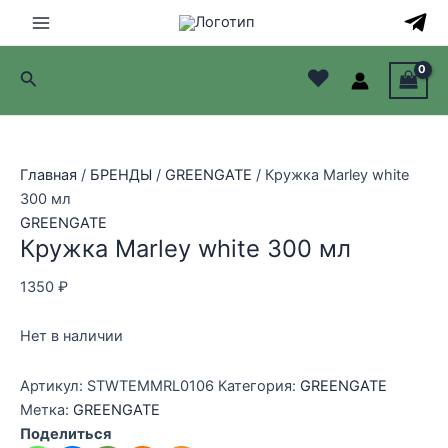
Перейти
Распродажа!
Распродажа!
к
Main
содержимому
♥
Поиск
Menu
лючатель
лючатель
Главная
/
БРЕНДЫ
/
GREENGATE
/ Кружка Marley white
300 мл
лючатель
GREENGATE
Кружка Marley white 300 мл
лючатель
1350
₽
Нет в наличии
Артикул:
STWTEMMRL0106
Категория:
GREENGATE
Метка:
GREENGATE
Поделиться