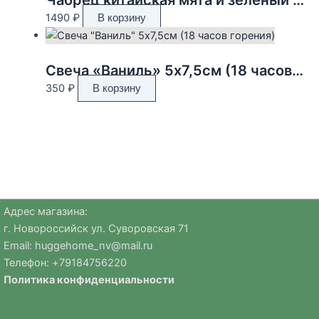
1490
₽
В корзину
Свеча «Ваниль» 5х7,5см (18 часов горения)
350
₽
В корзину
Адрес магазина:
г. Новороссийск ул. Суворовская 71
Email:
huggehome_nv@mail.ru
Телефон: +
79184756220
Политика
конфиденциальности