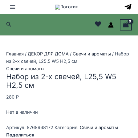
Перейти
к
Main
содержимому
♥
Поиск
Menu
лючатель
лючатель
Главная
/
ДЕКОР ДЛЯ ДОМА
/
Свечи и ароматы
/ Набор
из 2-х свечей, L25,5 W5 H2,5 см
лючатель
Свечи и ароматы
Набор из 2-х свечей, L25,5 W5
лючатель
H2,5 см
280
₽
Нет в наличии
Артикул:
8768968172
Категория:
Свечи и ароматы
Поделиться