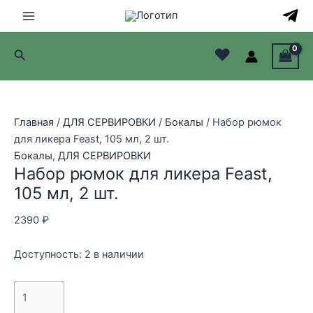
Перейти
к
Main
содержимому
♥
Поиск
Menu
лючатель
лючатель
Главная
/
ДЛЯ СЕРВИРОВКИ
/
Бокалы
/ Набор рюмок
для ликера Feast, 105 мл, 2 шт.
лючатель
Бокалы
,
ДЛЯ СЕРВИРОВКИ
Набор рюмок для ликера Feast,
лючатель
105 мл, 2 шт.
2390
₽
Доступность:
2 в наличии
Количество
товара