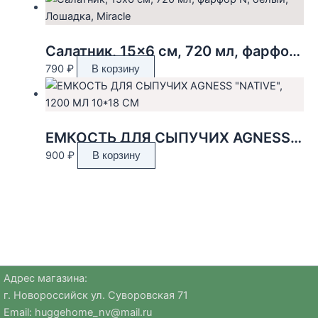
Салатник, 15×6 см, 720 мл, фарфор N, белый, Лошадка, Miracle
790
₽
В корзину
ЕМКОСТЬ ДЛЯ СЫПУЧИХ AGNESS «NATIVE», 1200 МЛ 10*18 СМ
900
₽
В корзину
Адрес магазина:
г. Новороссийск ул. Суворовская 71
Email:
huggehome_nv@mail.ru