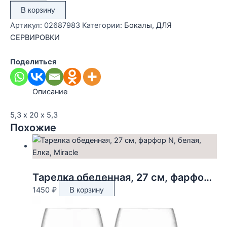
Набор
В корзину
рюмок
Артикул:
02687983
Категории:
Бокалы
,
ДЛЯ
для
СЕРВИРОВКИ
ликера
Feast,
Поделиться
105
мл,
Описание
2
шт.
5,3 х 20 х 5,3
Похожие
Тарелка обеденная, 27 см, фарфор N, белая, Елка, Miracle
1450
₽
В корзину