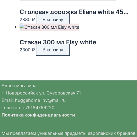
Столовая дорожка Eliana white 45*140 см
2880
₽
В корзину
Стакан 300 мл Elsy white
2300
₽
В корзину
Адрес магазина:
г. Новороссийск ул. Суворовская 71
Email:
huggehome_nv@mail.ru
Телефон: +
79184756220
Политика
конфиденциальности
Мы предлагаем уникальные предметы европейских брендов