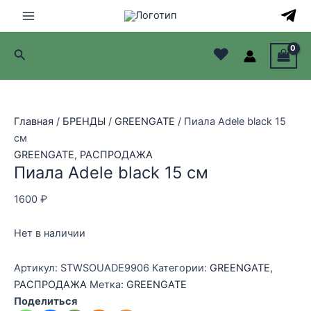
Перейти
к
Main
содержимому
♥
Поиск
Menu
лючатель
лючатель
Главная
/
БРЕНДЫ
/
GREENGATE
/ Пиала Adele black 15
см
лючатель
GREENGATE
,
РАСПРОДАЖА
Пиала Adele black 15 см
лючатель
1600
₽
Нет в наличии
Артикул:
STWSOUADE9906
Категории:
GREENGATE
,
РАСПРОДАЖА
Метка:
GREENGATE
Поделиться