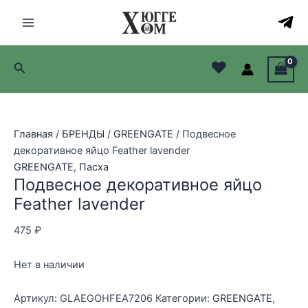
Перейти
Распродажа!
Распродажа!
к
Main
содержимому
Menu
♥
Поиск
лючатель
лючатель
Главная
/
БРЕНДЫ
/
GREENGATE
/ Подвесное
лючатель
декоративное яйцо Feather lavender
GREENGATE
,
Пасха
лючатель
Подвесное декоративное яйцо
Feather lavender
475
₽
Нет в наличии
Артикул:
GLAEGOHFEA7206
Категории:
GREENGATE
,