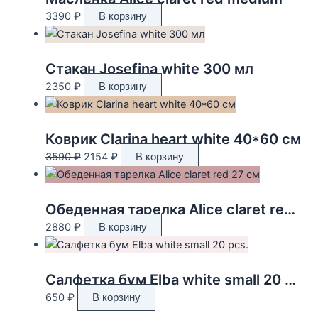
3390
₽
В корзину
Стакан Josefina white 300 мл
2350
₽
В корзину
Коврик Clarina heart white 40*60 см
Первоначальная
Текущая
3590
₽
2154
₽
В корзину
цена
цена:
составляла
2154 ₽.
3590 ₽.
Обеденная тарелка Alice claret red 27 см
2880
₽
В корзину
Салфетка бум Elba white small 20 pcs.
650
₽
В корзину