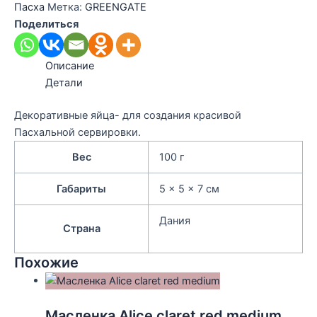
Пасха
Метка:
GREENGATE
Поделиться
Описание
Детали
Декоративные яйца- для создания красивой
Пасхальной сервировки.
Вес
100 г
Габариты
5 × 5 × 7 см
Дания
Страна
Похожие
Масленка Alice claret red medium