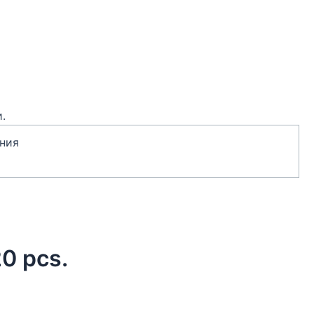
.
ния
0 pcs.