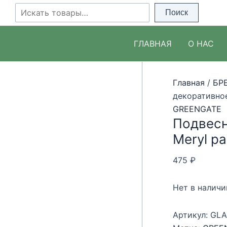
Перейти
Поиск
Поиск
к
содержимому
ГЛАВНАЯ
О НАС
Главная
/
БР
декоративное
GREENGATE
Подвесн
Meryl pa
475
₽
Нет в наличи
Артикул:
GLA