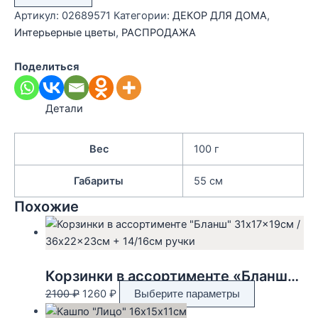
белая
Артикул:
02689571
Категории:
ДЕКОР ДЛЯ ДОМА
,
с
Интерьерные цветы
,
РАСПРОДАЖА
бутоном
шелк
Поделиться
55см
Детали
Вес
100 г
Габариты
55 см
Похожие
Корзинки в ассортименте «Бланш» 31x17x19см / 36x22x23см + 14/16см ручки
Первоначальная
Текущая
Этот
2100
₽
1260
₽
Выберите параметры
цена
цена:
товар