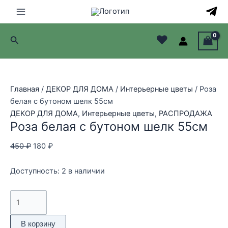
Перейти
Распродажа!
Распродажа!
Распродажа!
Распродажа!
Распродажа!
Распродажа!
Распродажа!
Распродажа!
Распродажа!
Распродажа!
Распродажа!
к
Main
содержимому
♥
Поиск
Menu
лючатель
лючатель
Главная
/
ДЕКОР ДЛЯ ДОМА
/
Интерьерные цветы
/ Роза
белая с бутоном шелк 55см
лючатель
ДЕКОР ДЛЯ ДОМА
,
Интерьерные цветы
,
РАСПРОДАЖА
Роза белая с бутоном шелк 55см
лючатель
Первоначальная
Текущая
450
₽
180
₽
цена
цена:
составляла
180 ₽.
Доступность:
2 в наличии
450 ₽.
Количество
товара
Роза
В корзину